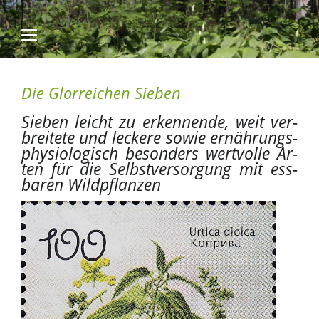
Die Glor­reichen Sie­ben
Sie­ben leicht zu er­ken­nen­de, weit ver­
brei­te­te und lec­kere so­wie er­näh­rungs­
phy­sio­lo­gisch be­son­ders wert­vol­le Ar­
ten für die Selbst­ver­sor­gung mit ess­
ba­ren Wild­pflan­zen