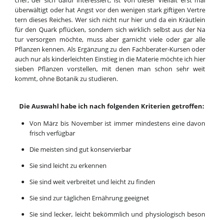
über
wäl
tigt oder hat Angst vor den we
ni
gen stark gif
ti
gen Ver
tre
tern die
ses Rei
ches. Wer sich nicht nur hier und da ein Kräut
lein
für den Quark pflüc
ken, son
dern sich wirk
lich selbst aus der Na
tur ver
sor
gen möch
te, muss aber gar
nicht vie
le oder gar al
le
Pflan
zen ken
nen. Als Er
gän
zung zu den Fach
be
ra
ter-Kur
sen oder
auch nur als kin
der
leich
ten Ein
stieg in die Ma
te
rie möch
te ich hier
sie
ben Pflan
zen vor
stel
len, mit de
nen man schon sehr weit
kommt, oh
ne Bo
ta
nik zu stu
die
ren.
Die Aus
wahl ha
be ich nach fol
gen
den Kri
te
ri
en ge
trof
fen:
Von März bis No
vem
ber ist im
mer min
des
tens ei
ne da
von
frisch ver
füg
bar
Die meis
ten sind gut kon
ser
vier
bar
Sie sind leicht zu er­ken­nen
Sie sind weit ver
brei
tet und leicht zu fin
den
Sie sind zur täg
li
chen Er
näh
rung ge
eig
net
Sie sind lec
ker, leicht be
kömm
lich und phy
sio
lo
gisch be
son