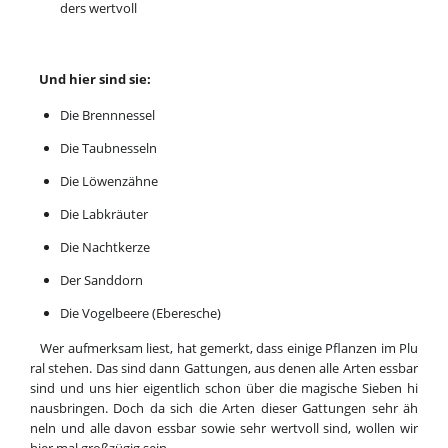
ders wert
voll
Und hier sind sie:
Die Brenn
nes
sel
Die Taub
nes
seln
Die Lö
wen
zäh
ne
Die Lab
kräu
ter
Die Nacht
ker
ze
Der Sand
dorn
Die Vo
gel
bee
re (Eber
esche)
Wer auf
merk
sam liest, hat ge
merkt, dass ei
ni
ge Pflan
zen im Plu
ral ste
hen. Das sind dann Gat
tungen, aus de
nen al
le Ar
ten ess
bar
sind und uns hier ei
gent
lich schon über die ma
gi
sche Sie
ben hi
naus
brin
gen. Doch da sich die Ar
ten die
ser Gat
tun
gen sehr äh
neln und all
e da
von ess
bar so
wie sehr wert
voll sind, wol
len wir