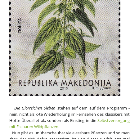
Die Glor­rei­chen Sie­ben
ste
hen auf dem auf dem Pro
gramm -
nein, nicht als x-te Wie
der
ho
lung im Fern
se
hen des Klas
si
kers mit
Hot
te Über
all et al., son
dern als Ein
stieg in die
Selbst
ver
sor
gung
mit Ess
ba
ren Wild
pflan
zen
.
Nun gibt es un
über
schau
bar vie
le ess
ba
re Pflan
zen und so man
cher, der sich da
für in
ter
es
siert, ist von die
ser Viel
falt erst mal